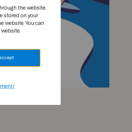
hrough the website.
e stored on your
he website. You can
 website.
Accept
ement/