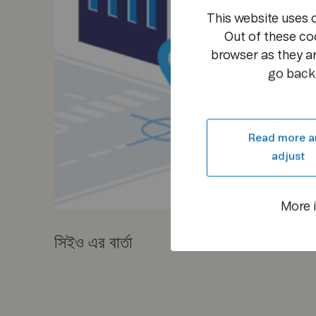
This website uses 
Out of these co
browser as they ar
go back 
Read more a
adjust
More 
সিইও এর বার্তা