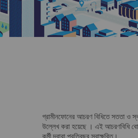
গ্রামীনফোনের আচরণ বিধিতে সততা ও স্বচ্
উল্লেখ করা হয়েছে । এই আচরণবিধি বোর
কর্মী দ্বারা প্রতিবছর স্বাক্ষরিত।