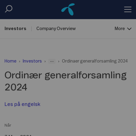
Investors
Company
Overview
More
Reports &
Information
...
Home
Investors
Ordinaer generalforsamling 2024
Shareholder
Centre
Ordinær generalforsamling
Debt
Financing
2024
Les på
engelsk
Når