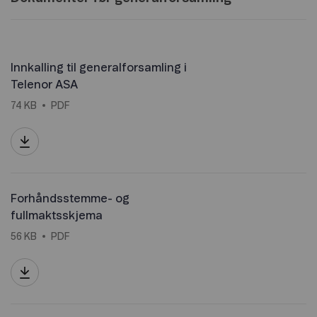
Innkalling til generalforsamling i
Telenor ASA
74 KB
PDF
Forhåndsstemme- og
fullmaktsskjema
56 KB
PDF