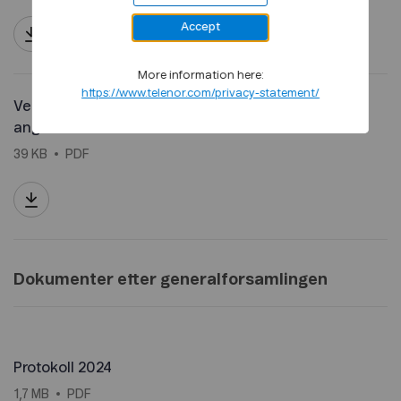
Accept
More information here:
https://www.telenor.com/privacy-statement/
Vedlegg 6: Aksjonærforslag
angående sak 15
39 KB
PDF
Dokumenter etter generalforsamlingen
Protokoll 2024
1,7 MB
PDF