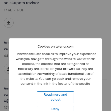
selskapets revisor
17 KB
PDF
Vedlegg 4: Innstilling fra
Cookies on telenor.com
valgkomiteen angående sak 13
This website uses cookies to improve your experience
44 KB
PDF
while you navigate through the website. Out of these
cookies, the cookies that are categorized as
necessary are stored on your browser as they are
essential for the working of basic functionalities of
the website. You can go back and remove your
consent in the link in the footer of this website.
Vedlegg 5: Innstilling fra
valgkomiteen angående sak 14
Read more and
adjust
og 15
37 KB
PDF
Deny