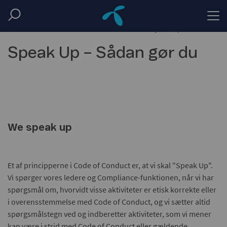
Home
Code of conduct
Dk
How to speak up
Speak Up – Sådan gør du
We speak up
Et af principperne i Code of Conduct er, at vi skal "Speak Up".
Vi spørger vores ledere og Compliance-funktionen, når vi har
spørgsmål om, hvorvidt visse aktiviteter er etisk korrekte eller
i overensstemmelse med Code of Conduct, og vi sætter altid
spørgsmålstegn ved og indberetter aktiviteter, som vi mener
kan være i strid med Code of Conduct eller gældende