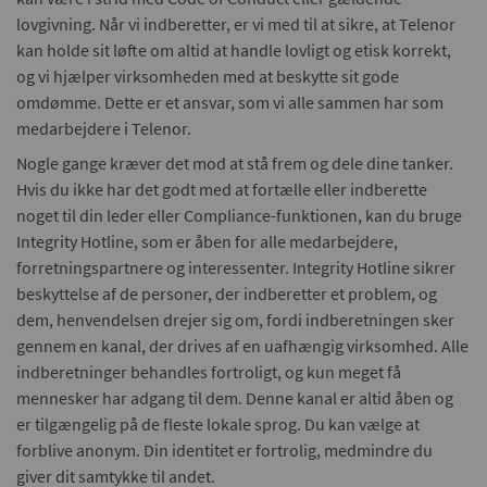
lovgivning. Når vi indberetter, er vi med til at sikre, at Telenor
kan holde sit løfte om altid at handle lovligt og etisk korrekt,
og vi hjælper virksomheden med at beskytte sit gode
omdømme. Dette er et ansvar, som vi alle sammen har som
medarbejdere i Telenor.
Nogle gange kræver det mod at stå frem og dele dine tanker.
Hvis du ikke har det godt med at fortælle eller indberette
noget til din leder eller Compliance-funktionen, kan du bruge
Integrity Hotline, som er åben for alle medarbejdere,
forretningspartnere og interessenter. Integrity Hotline sikrer
beskyttelse af de personer, der indberetter et problem, og
dem, henvendelsen drejer sig om, fordi indberetningen sker
gennem en kanal, der drives af en uafhængig virksomhed. Alle
indberetninger behandles fortroligt, og kun meget få
mennesker har adgang til dem. Denne kanal er altid åben og
er tilgængelig på de fleste lokale sprog. Du kan vælge at
forblive anonym. Din identitet er fortrolig, medmindre du
giver dit samtykke til andet.