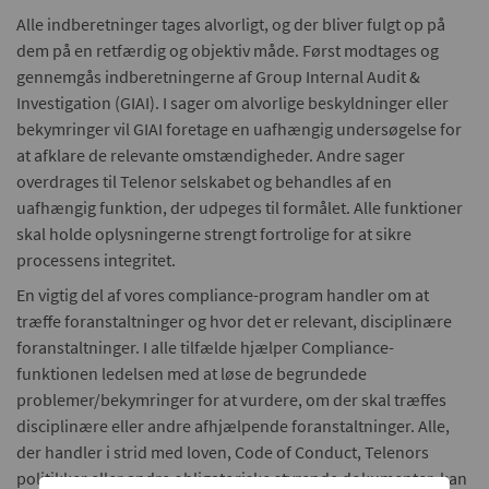
Alle indberetninger tages alvorligt, og der bliver fulgt op på
dem på en retfærdig og objektiv måde. Først modtages og
gennemgås indberetningerne af Group Internal Audit &
Investigation (GIAI). I sager om alvorlige beskyldninger eller
bekymringer vil GIAI foretage en uafhængig undersøgelse for
at afklare de relevante omstændigheder. Andre sager
overdrages til Telenor selskabet og behandles af en
uafhængig funktion, der udpeges til formålet. Alle funktioner
skal holde oplysningerne strengt fortrolige for at sikre
processens integritet.
En vigtig del af vores compliance-program handler om at
træffe foranstaltninger og hvor det er relevant, disciplinære
foranstaltninger. I alle tilfælde hjælper Compliance-
funktionen ledelsen med at løse de begrundede
problemer/bekymringer for at vurdere, om der skal træffes
disciplinære eller andre afhjælpende foranstaltninger. Alle,
der handler i strid med loven, Code of Conduct, Telenors
politikker eller andre obligatoriske styrende dokumenter, kan