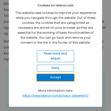
blive gjort til genstand for disciplinære foranstaltninger,
Cookies on telenor.com
herunder afskedigelse. Sådanne overtrædelser kan skade
This website uses cookies to improve your experience
Telenors omdømme og resultere i økonomiske tab, og
while you navigate through the website. Out of these
overtrædelser af loven kan medføre, at Telenor, og eventuelt
cookies, the cookies that are categorized as
også den krænkende part, idømmes bøder, erstatningsansvar
necessary are stored on your browser as they are
og i nogle tilfælde fængselsstraf.
essential for the working of basic functionalities of
the website. You can go back and remove your
Det er vigtigt at huske, at vi alle kan indberette mistanker om
consent in the link in the footer of this website.
uetisk eller ulovlig adfærd uden at behøve at være bange for
konsekvenserne. Telenor tillader ikke nogen form for
Read more and
repressalier mod dem, der står frem i god tro.
adjust
Deny
Accept
Jeg ønsker at rapportere
Hvis du har en bekymring eller har mistanke
More information here:
om, brud på Code of Conduct, kan du
https://www.telenor.com/privacy-statement/
rapportere det her.