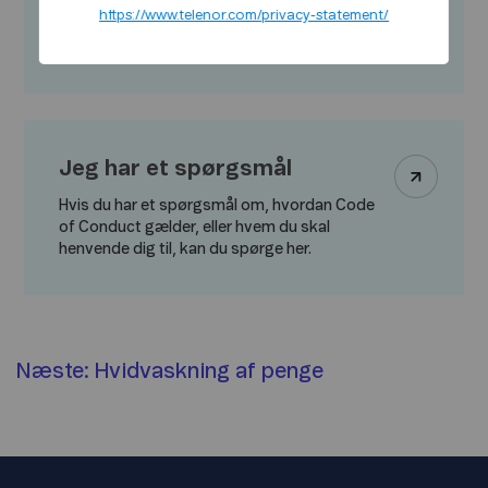
Hvis du har en bekymring eller har mistanke
https://www.telenor.com/privacy-statement/
om, brud på Code of Conduct, kan du
rapportere det her.
Jeg har et spørgsmål
Hvis du har et spørgsmål om, hvordan Code
of Conduct gælder, eller hvem du skal
henvende dig til, kan du spørge her.
Næste: Hvidvaskning af penge