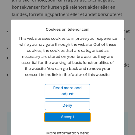
konsekvenser for kursen på Telenors aktier eller en
kundes, forretningspartners eller et andet børsnoteret
selskabs kurs
Cookies on telenor.com
Hvis vi oplever, at nogen foreslår, at vi køber eller sælger et
værdipapir baseret på vigtige ikke-offentlige oplysninger
This website uses cookies to improve your experience
while you navigate through the website. Out of these
Hvis vi får at vide, at vi står på en insiderliste
cookies, the cookies that are categorized as
Hvis vi deltager i et projekt om fusion eller
necessary are stored on your browser as they are
essential for the working of basic functionalities of
virksomhedsoverdragelse eller et vigtigt strategisk projekt
the website. You can go back and remove your
Hvis dit Telenor-selskab er børsnoteret
consent in the link in the footer of this website.
Read more and
adjust
Deny
Accept
Jeg ønsker at rapportere
More information here: