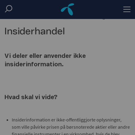
...
Home
Code of conduct
Insider trading
Insiderhandel
Vi deler eller anvender ikke
insiderinformation.
Hvad skal vi vide?
Insiderinformation er ikke-offentliggjorte oplysninger,
som ville påvirke prisen på børsnoterede aktier eller andre
finansielle instrumenter i en virksomhed, hvis de blev