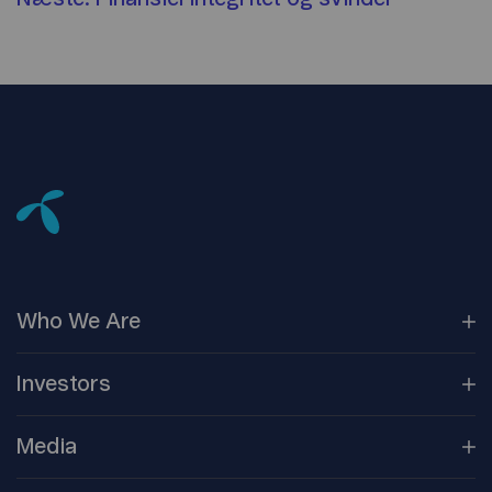
Who We
Are
Our
Companies
Investors
Corporate
Governance
Company
Overview
Media
Reports &
Information