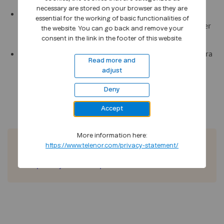
necessary are stored on your browser as they are
Hvis vi får tilbudt noget af værdi fra eksisterende eller
essential for the working of basic functionalities of
potentielle forretningspartnere, herunder gaver, rabatter
the website. You can go back and remove your
eller andre fordele
consent in the link in the footer of this website.
Hvis vi som privat skal have leveret varer eller tjenester fra
Read more and
en af Telenors forretningspartnere
adjust
Deny
Accept
More information here:
https://www.telenor.com/privacy-statement/
Resources and Tools
Group Policy Anti-Corruption